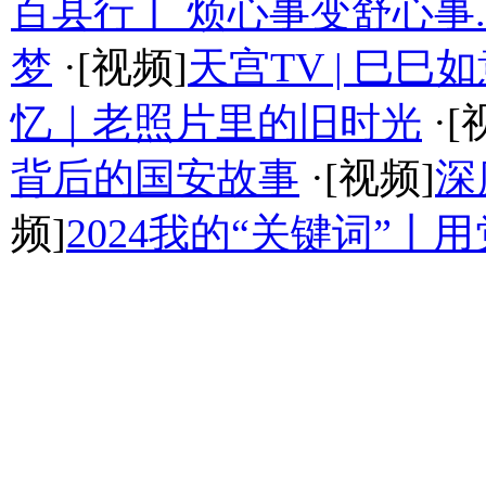
百县行丨 烦心事变舒心事.
梦
·[视频]
天宫TV | 巳
忆｜老照片里的旧时光
·[
背后的国安故事
·[视频]
深
频]
2024我的“关键词”