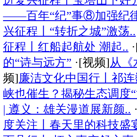
进复兴征程丨宝塔山下好光
——百年“纪”事⑧加强纪律
兴征程丨“转折之城”激荡..
征程丨红船起航处 潮起..
·
的“诗与远方”
·[视频]
从《
频]
廉洁文化中国行丨祁连
峡也催生？揭秘生态调度“流
| 遵义：雄关漫道展新颜..
度关注丨春天里的科技盛