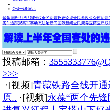
公众形象展示
聚焦廉政法纪
法制维权
全民论坛
政要论坛
全民参政
公众评论
新
案件追踪观察
军事动态
法治新闻
国际新闻
全民康养
医药医疗
残
投稿邮箱：
3555333776@
>>>
·[视频]
青藏铁路全线开通
原..
·[视频]
永葆“两个先锋