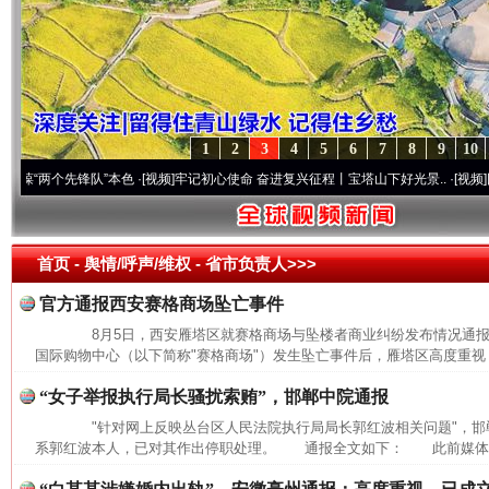
1
2
3
4
5
6
7
8
9
10
“两个先锋队”本色
·[视频]
牢记初心使命 奋进复兴征程丨宝塔山下好光景..
·[视频]
因党而
首页
- 舆情/呼声/维权 -
省市负责人>>>
官方通报西安赛格商场坠亡事件
8月5日，西安雁塔区就赛格商场与坠楼者商业纠纷发布情况通
国际购物中心（以下简称"赛格商场"）发生坠亡事件后，雁塔区高度重视，
“女子举报执行局长骚扰索贿”，邯郸中院通报
"针对网上反映丛台区人民法院执行局局长郭红波相关问题"，邯
系郭红波本人，已对其作出停职处理。 通报全文如下： 此前媒体报