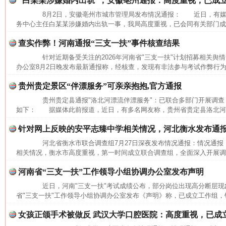
“白某某涉嫌婚内出轨”，安徽亳州通报：高度重视，已成
8月2日，安徽亳州市城市管理局发布情况通报： 近日，有媒
务中心主任白某某涉嫌婚内出轨一事，我局高度重视，已会同有关部门成立
查实作弊！河南通报“三支一扶”事件核查结果
针对近期备受关注的2026年河南省"三支一扶"计划招募相关舆情
办公室8月2日晚发布最新通报称，经核查，发现有非法参与考试作弊行为
贵州贵定景区“伴漂服务”可亲亲抱抱,官方通报
贵州贵定县通报"洛北河漂流伴漂服务"：已联合多部门开展调查
如下： 据媒体此前报道，近日，有多名网友称，贵州省贵定县洛北河（
针对网上反映的安平志臻中学相关情况，河北衡水发布通
河北省衡水市联合调查组7月27日深夜发布情况通报：情况通
相关情况，衡水市高度重视，第一时间成立联合调查组，全面深入开展调查
河南省“三支一扶”工作领导小组协调办公室发布声明
近日，河南"三支一扶"考试成绩公布，部分岗位出现高分断层现象
省"三支一扶"工作领导小组协调办公室发布《声明》称，已成立工作组，针
网上购药对药下症？
女孩正颌手术被做反 武汉大学口腔医院：高度重视，已成