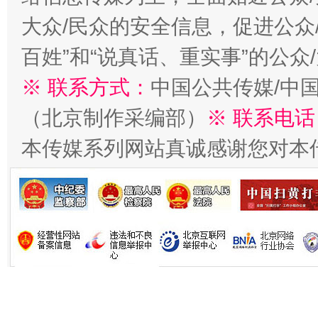
在谋一域中谋全局
大众/民众的安全信息，促进公众
百姓”和“说真话、重实事”的公众
※ 联系方式：
中国公共传媒/中
（北京制作采编部）
※ 联系电话
本传媒系列网站真诚感谢您对本
习近平的博鳌关键词
魏明亮