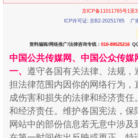
今
京ICP备11011765号1至3
在谋一域中谋全局
ICP许可证: 京B2-20251785
广
资料编辑/网络推广/法律咨询专线：
010-89525216
QQ
中国公共传媒网、中国公众传媒
一、
遵守各国有关法律、法规，
担法律范围内因你的网络行为，
习近平的博鳌关键词
魏明亮
成伤害和损失的法律和经济责任
和经济责任。维护各国宪法，保
网站中的部份信息若无意中涉及
在第一时间作出反映或更正。特