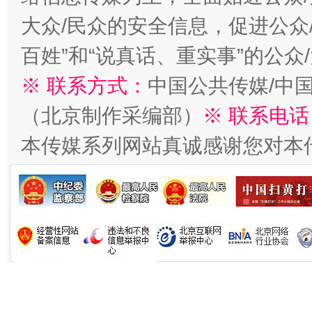
大众/民众的安全信息，促进公众
习近平的博鳌关键词
百姓”和“说真话、重实事”的公众
魏明亮
※ 联系方式：
中国公共传媒/中
（北京制作采编部）
※ 联系电话
本传媒系列网站真诚感谢您对本
生
“刷贴”乱象丛生