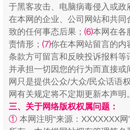
于黑客攻击、电脑病毒侵入或政
解纷+调解+退费，一次搞定
在本网的企业、公司网站和共同
致的任何事态后果；
⑹
本网在各
责情形；
⑺
你在本网站留言的内
条款方可留言和反映投诉报料等
并承担一切因您的行为而直接或
网只是提供公众/大众/民众话语
站台名比不上好声名
网有关规定将不定期更新本声明
三、关于网络版权权属问题：
①
本网注明“来源：XXXXXXX网