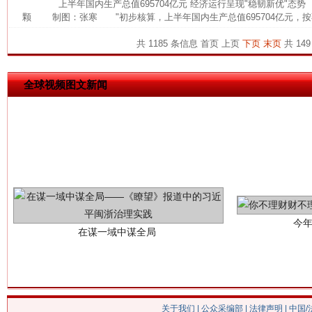
上半年国内生产总值695704亿元 经济运行呈现"稳韧新优"态
颗 制图：张寒 "初步核算，上半年国内生产总值695704亿元，按
这是一记警钟！
谢
共 1185 条信息
首页
上页
下页
末页
共 149
全球视频图文新闻
今
在谋一域中谋全局
关于我们
|
公众采编部
|
法律声明
| 中国