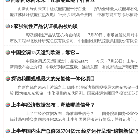
向新向绿向未来丨让核能赋能千行百业
向新向绿向未来丨让核能赋能千行百业——探访全球最大核能与石
能江苏徐圩核能供热发电厂1号机组核岛全景图。 中核苏能江苏徐圩核能供
8家强制性产品认证机构被约谈
8家强制性产品认证机构被约谈 7月30日，市场监管总局对中
市政工程华北设计研究总院有限公司、中国国检测试控股集团股份有限公司
中国空调15天运到欧洲，靠它→
中国空调15天运到欧洲，靠它&rarr; 今天（7月28日）上
网上购药对药下症？
新闻发布会上介绍，中欧班列横亘亚欧、连接东西，有效衔接生产和消费，
探访我国规模最大的光氢储一体化项目
向新向绿向未来丨滩涂之上 绿能奔涌探访我国规模最大的光氢储一
珍 图为如东光氢储一体化项目的光伏阵列。国家能源集团国华投资江苏
上半年经济数据发布，释放哪些信号？
上半年经济数据发布，释放哪些信号？ 国务院新闻办公室今
统计局相关负责同志介绍2026年上半年国民经济运行情况，并答记者问。
上半年国内生产总值695704亿元 经济运行呈现“稳韧新优”