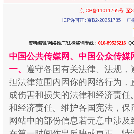
京ICP备11011765号1至3
ICP许可证: 京B2-20251785
广
习近平的博鳌关键词
魏明亮
资料编辑/网络推广/法律咨询专线：
010-89525216
QQ
中国公共传媒网、中国公众传媒
一、
遵守各国有关法律、法规，
担法律范围内因你的网络行为，
成伤害和损失的法律和经济责任
和经济责任。维护各国宪法，保
生
“刷贴”乱象丛生
网站中的部份信息若无意中涉及
在第一时间作出反映或更正。特