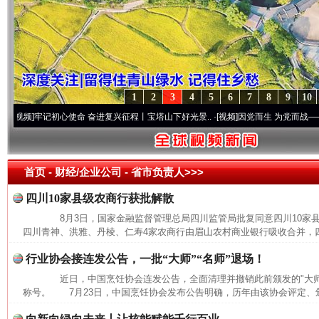
1
2
3
4
5
6
7
8
9
10
]
牢记初心使命 奋进复兴征程丨宝塔山下好光景..
·[视频]
因党而生 为党而战——百年“纪
首页
- 财经/企业公司 -
省市负责人>>>
四川10家县级农商行获批解散
8月3日，国家金融监督管理总局四川监管局批复同意四川10家
四川青神、洪雅、丹棱、仁寿4家农商行由眉山农村商业银行吸收合并，四
行业协会接连发公告，一批“大师”“名师”退场！
近日，中国烹饪协会连发公告，全面清理并撤销此前颁发的"大师""
称号。 7月23日，中国烹饪协会发布公告明确，历年由该协会评定、颁