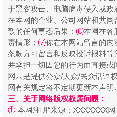
于黑客攻击、电脑病毒侵入或政
解纷+调解+退费，一次搞定
在本网的企业、公司网站和共同
致的任何事态后果；
⑹
本网在各
责情形；
⑺
你在本网站留言的内
条款方可留言和反映投诉报料等
并承担一切因您的行为而直接或
网只是提供公众/大众/民众话语
站台名比不上好声名
网有关规定将不定期更新本声明
三、关于网络版权权属问题：
①
本网注明“来源：XXXXXXX网