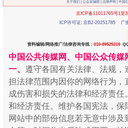
关于我们
|
公众采编部
|
法律声明
| 中国
京ICP备11011765号1至3
ICP许可证: 京B2-20251785
广
习近平的博鳌关键词
魏明亮
资料编辑/网络推广/法律咨询专线：
010-89525216
QQ
中国公共传媒网、中国公众传媒
一、
遵守各国有关法律、法规，
担法律范围内因你的网络行为，
成伤害和损失的法律和经济责任
和经济责任。维护各国宪法，保
生
“刷贴”乱象丛生
网站中的部份信息若无意中涉及