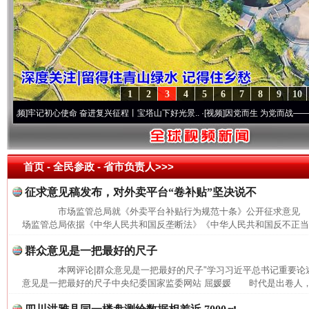
1
2
3
4
5
6
7
8
9
10
牢记初心使命 奋进复兴征程丨宝塔山下好光景..
·[视频]
因党而生 为党而战——百年“纪”
首页
- 全民参政 -
省市负责人>>>
征求意见稿发布，对外卖平台“卷补贴”坚决说不
市场监管总局就《外卖平台补贴行为规范十条》公开征求意见
场监管总局依据《中华人民共和国反垄断法》《中华人民共和国反不正当竞
群众意见是一把最好的尺子
本网评论|群众意见是一把最好的尺子"学习习近平总书记重要论述
意见是一把最好的尺子中央纪委国家监委网站 屈媛媛 时代是出卷人，