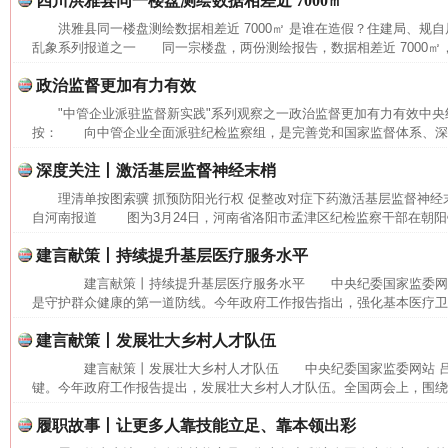
四川洪雅县同一楼盘测绘数据相差近 7000㎡
洪雅县同一楼盘测绘数据相差近 7000㎡ 是谁在造假？住建局、规
乱象系列报道之一 同一宗楼盘，两份测绘报告，数据相差近 7000㎡，
政治监督更加有力有效
"中管企业派驻监督新实践"系列观察之一政治监督更加有力有效中
按： 向中管企业全面派驻纪检监察组，是完善党和国家监督体系、深化
深度关注丨激活基层监督神经末梢
理清单按图索骥 抓预防阳光行权 促整改对症下药激活基层监督神经
自河南报道 图为3月24日，河南省洛阳市孟津区纪检监察干部在朝阳镇
网上购药对药下症？
建言献策丨持续提升基层医疗服务水平
建言献策丨持续提升基层医疗服务水平 中央纪委国家监委网
是守护群众健康的第一道防线。今年政府工作报告指出，强化基本医疗卫生
建言献策丨发展壮大乡村人才队伍
建言献策丨发展壮大乡村人才队伍 中央纪委国家监委网站 
键。今年政府工作报告提出，发展壮大乡村人才队伍。全国两会上，围绕相
履职故事丨让更多人靠技能立足、靠本领出彩