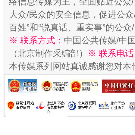
络信息传媒为主，全面贴近公众/
大众/民众的安全信息，促进公众
习近平的博鳌关键词
百姓”和“说真话、重实事”的公众
魏明亮
※ 联系方式：
中国公共传媒/中
（北京制作采编部）
※ 联系电话
本传媒系列网站真诚感谢您对本
生
“刷贴”乱象丛生