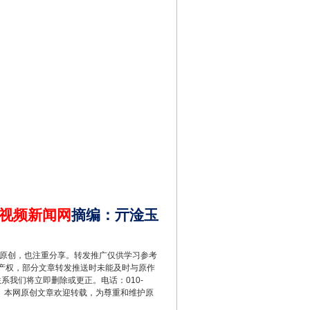
法官巧妙执行解纠纷
视频新闻网
摘编
：
亓淦玉
新中国诞生的见证
重原创，也注重分享。转发推广仅供学习参考
产权，部分文章转发推送时未能及时与原作
联系我们将立即删除或更正。电话：010-
2 1号。本网原创文章欢迎转载，为尊重和维护原