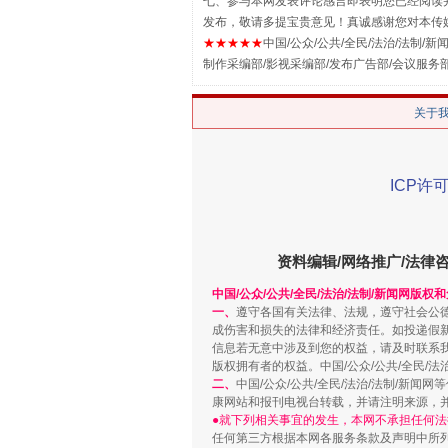
七、参与本网发表评论感言即表明您已经阅读并
发布，敬请多提宝贵意见！真诚感谢您对本传
★★★★★
中国/公众/公共/全民/法治/法制/新闻
制作采编部/影视采编部/发布广告部/会议服务
解纷+调解+退费，一次搞定
关于
ICP许可
资料编辑/网络推广/法律
中国/公众/公共/全民/法治/法制/新闻网版权
一、
遵守各国有关法律、法规，遵守社会公
成伤害和损失的法律和经济责任。如投递假
站台名比不上好声名
信息若无意中涉及到您的权益，请及时联系
版权拥有者的权益。中国/公众/公共/全民/法
二、
中国/公众/公共/全民/法治/法制/
康网站和报刊电视台转载，并请注明来源，
●就下列相关事宜的发生，本网不承担任何法
任何第三方根据本网各服务条款及声明中所