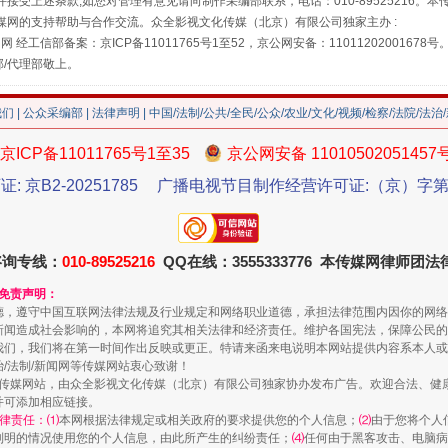
接受上述条款,如您对管理有意见请向制作采编部联系，电话：010-89525216。
媒网的支持帮助与合作交流。众全影视文化传媒（北京）有限公司独家主办 :
网 经工信部备案：京ICP备11011765号1至52，京公网安备：11011202001678号
部/代理部敬上。
珠宝鉴定乱象
我们
|
公众采编部
|
法律声明
| 中国/法制/公共/全民/公众/农业/文化/视频/检察/法院/法治
京ICP备11011765号1至35
京公网安备 11010502051457
证: 京B2-20251785
广播电视节目制作经营许可证:（京）字第3
咨询专线：
010-89525216
QQ在线：3555333776 本传媒网律师团
和免责声明：
德，遵守中国互联网法律法规及行业规定和网络职业道德，承担法律范围内因你的网络
新闻造成社会影响的，本网将追究其相关法律和经济责任。维护各国宪法，保障公民的
我们，我们将在第一时间作出反映或更正。特请来函来电说明本网站提供内容系本人或
走近一线检察官
治/法制/新闻网等传媒网站衷心致谢！
新闻网等传媒网站，由众全影视文化传媒（北京）有限公司独家协办发布广告。欢迎合法、
并可添加相应链接。
律责任：⑴
本网根据法律规定或相关政府的要求提供您的个人信息；
⑵
由于您将个人
列明的情况使用您的个人信息，由此所产生的纠纷责任；
⑷
任何由于黑客攻击、电脑病