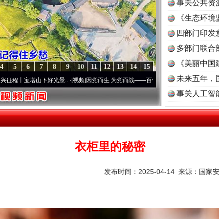
事关公共资
《生态环境
读
四部门印发
多部门联合
《美丽中国
4
5
6
7
8
9
10
11
12
13
14
15
未来五年，
山下好光景..
·[视频]
因党而生 为党而战——百年“纪”事⑧加强纪律..
·[视频]
牢记初心使
事关人工智
衣柜里的秘密
发布时间：2025-04-14 来源：
国家