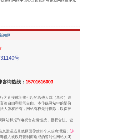
本传媒系列网站中国公众传媒所有辅助网站属多元
。
重拳出击！专项整治午间酒驾
/新闻网
号
1140号
法律咨询热线：
15701616003
行为直接或间接引起的给他人或（单位）造
言论自由和新闻自由。本传媒网站中的部份
“谁都不怕”的他落马了
法人版权所有，网站有权先行撤除，以保护
健康网站和报刊电视台友情链接，授权合法、健
信息泄漏或其他原因导致的个人信息泄漏；
⑶
毒侵入或政府管制而造成的暂时性网站关闭