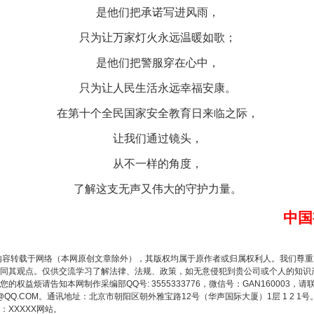
是他们把承诺写进风雨，
只为让万家灯火永远温暖如歌；
是他们把警服穿在心中，
谢谢有你温暖了四季
只为让人民生活永远幸福安康。
在第十个全民国家安全教育日来临之际，
让我们通过镜头，
从不一样的角度，
了解这支无声又伟大的守护力量。
中国
今年投资意愿榜揭晓
内容转载于网络（本网原创文章除外），其版权均属于原作者或归属权利人。我们尊
同其观点。仅供交流学习了解法律、法规、政策，如无意侵犯到贵公司或个人的知识
权益烦请告知本网制作采编部QQ号: 3555333776，微信号：GAN160003，请
3776@QQ.COM。通讯地址：北京市朝阳区朝外雅宝路12号（华声国际大厦）1层 1 
XXXXX网站。