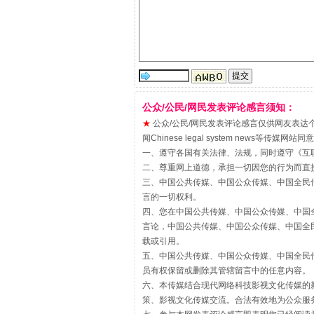
“刷贴”乱象丛生
公众/公民/网民发表评论感言须知：
★
公众/公民/网民发表评论感言仅供网友表达个人看法
闻Chinese legal system new
一、遵守各国有关法律、法规，同时遵守《
互
二、尊重网上道德，承担一切因您的行为而直
揭批美国五大"原罪"
三、中国公共传媒、中国公众传媒、中国全民传媒China 
言的一切权利。
四、您在中国公共传媒、中国公众传媒、中国全民传媒Chin
言论，中国公共传媒、中国公众传媒、中国全民传媒China
载或引用。
五、中国公共传媒、中国公众传媒、中国全民传媒China 
员有权保留或删除其管辖留言中的任意内容。
六、本传媒结合现代网络科技影视文化传媒的新
策、影视文化传媒交流。合法有效地为公众服