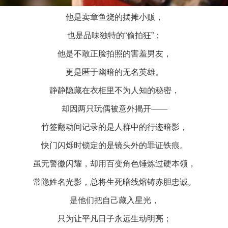
他是卖章鱼烧的摆摊小贩，
也是品味独特的“偷拍狂”；
他是不敢正脸拍照的害羞男友，
更是匿于幽暗的无名英雄。
静静隐藏在衣柜里不为人知的秘密，
却因两只玩偶被意外揭开——
竹签翻动间记录的是人群中的行迹暗影，
快门闪烁时锁定的是镜头外的罪证铁痕。
茶叶“炒上天”
虽无警徽闪耀，却用百变角色锤炼过硬本领，
常隐姓名光影，总将生死暗线熔铸赤胆忠诚。
是他们把自己藏入星光，
只为让平凡日子永远生动明亮；