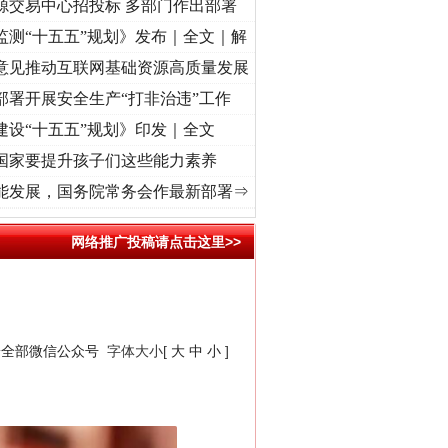
源交易中心招投标 多部门作出部署
监测“十五五”规划》发布｜全文｜解
意见推动互联网基础资源高质量发展
部署开展安全生产“打非治违”工作
建设“十五五”规划》印发｜全文
国家要提升孩子们这些能力素养
命 奋进复兴征程丨“转折之城”激荡..
·[视频]
牢记初心使命 奋进复兴征程丨红船起航处 潮
能发展，国务院常务会作最新部署⇒
网络推广投稿请点击这里>>
安全部微信公众号
字体大小[
大
中
小
]