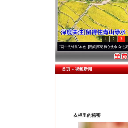
1
2
3
改变雪域高原..
·[视频]
永葆“两个先锋队”本色
·[视频]
牢记初心使命 奋进复兴征程丨宝塔
首页
»
视频新闻
衣柜里的秘密