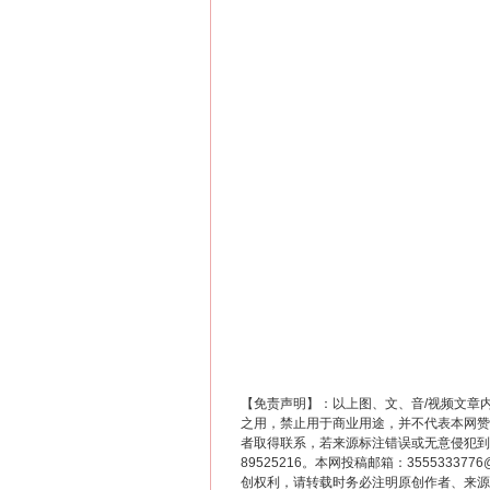
这是一记警钟！
【免责声明】：以上图、文、音/视频文章
在谋一域中谋全局
之用，禁止用于商业用途，并不代表本网赞
者取得联系，若来源标注错误或无意侵犯到您的
89525216。本网投稿邮箱：355533
创权利，请转载时务必注明原创作者、来源：