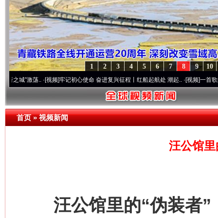
今
在谋一域中谋全局
1
2
3
4
5
6
7
8
9
10
激荡..
·[视频]
牢记初心使命 奋进复兴征程丨红船起航处 潮起..
·[视频]
一首歌的时间，
首页
»
视频新闻
汪公馆里
习近平的博鳌关键词
魏明亮
汪公馆里的“伪装者”