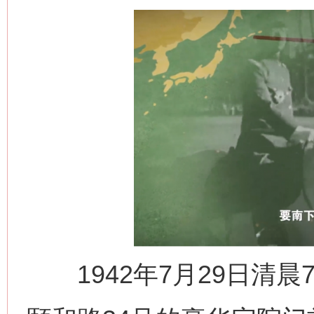
生
“刷贴”乱象丛生
1942年7月29日清晨
揭批美国五大"原罪"
"炒