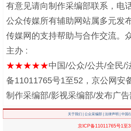
有意见请向制作采编部联系，电话：0
公众传媒所有辅助网站属多元发
传媒网的支持帮助与合作交流。
习近平的博鳌关键词
魏明亮
主办 :
★★★★★
中国/公众/公共/全民/
备11011765号1至52，京公网安备：
制作采编部/影视采编部/发布广告
生
关于我们
|
公众采编部
|
法律声明
| 中国
“刷贴”乱象丛生
京ICP备11011765号1至3