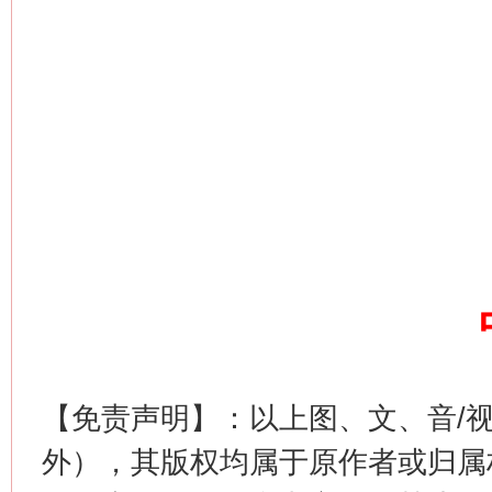
习近平的博鳌关键词
魏明亮
【免责声明】：以上图、文、音/
外），其版权均属于原作者或归属
生
“刷贴”乱象丛生