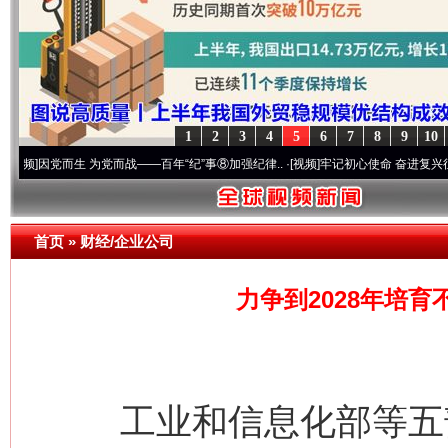
1
2
3
4
5
6
7
8
9
10
党而生 为党而战——百年“纪”事⑧加强纪律..
·[视频]
牢记初心使命 奋进复兴征程丨“转折之
首页
»
财经/企业公司
力争到2028年培育
工业和信息化部等五部